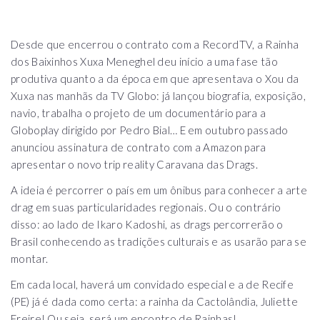
Desde que encerrou o contrato com a RecordTV, a Rainha
dos Baixinhos Xuxa Meneghel deu início a uma fase tão
produtiva quanto a da época em que apresentava o Xou da
Xuxa nas manhãs da TV Globo: já lançou biografia, exposição,
navio, trabalha o projeto de um documentário para a
Globoplay dirigido por Pedro Bial… E em outubro passado
anunciou assinatura de contrato com a Amazon para
apresentar o novo trip reality Caravana das Drags.
A ideia é percorrer o país em um ônibus para conhecer a arte
drag em suas particularidades regionais. Ou o contrário
disso: ao lado de Ikaro Kadoshi, as drags percorrerão o
Brasil conhecendo as tradições culturais e as usarão para se
montar.
Em cada local, haverá um convidado especial e a de Recife
(PE) já é dada como certa: a rainha da Cactolândia, Juliette
Freire! Ou seja, será um encontro de Rainhas!